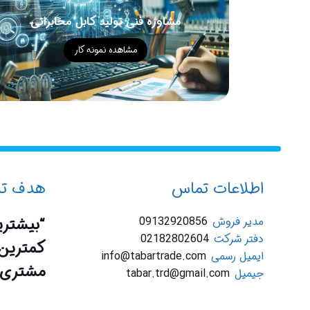
مشاوره فنی تولید کابل مخابراتی
مشاهده نمونه کار
اطلاعات تماس
هدف تبا
مدیر فروش
09132920856
“بیشتری
دفتر شرکت
02182802604
کمترین 
ایمیل رسمی
info@tabartrade.com
مشتری 
جیمیل
tabar.trd@gmail.com